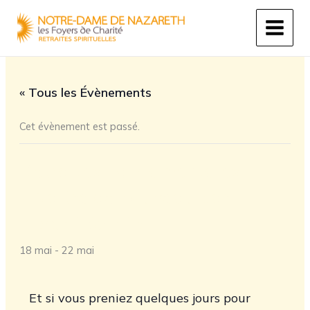
Aller
au
contenu
« Tous les Évènements
Cet évènement est passé.
Retraites Fondamentales
« Naitre de nouveau par
l’Esprit Saint »
18 mai
-
22 mai
Et si vous preniez quelques jours pour